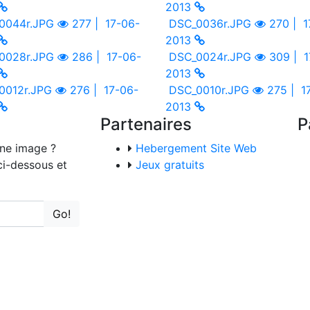
2013
0044r.JPG
277 |
17-06-
DSC_0036r.JPG
270 |
1
2013
0028r.JPG
286 |
17-06-
DSC_0024r.JPG
309 |
1
2013
0012r.JPG
276 |
17-06-
DSC_0010r.JPG
275 |
1
2013
Partenaires
P
une image ?
Hebergement Site Web
ci-dessous et
Jeux gratuits
Go!