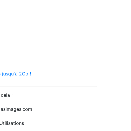
 jusqu'à 2Go !
cela :
r Casimages.com
tilisations