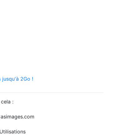
 jusqu'à 2Go !
cela :
r Casimages.com
tilisations