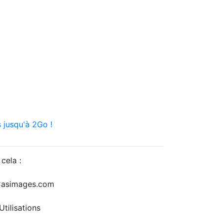
 jusqu'à 2Go !
cela :
r Casimages.com
tilisations