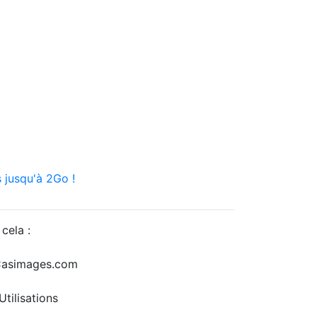
 jusqu'à 2Go !
cela :
r Casimages.com
tilisations