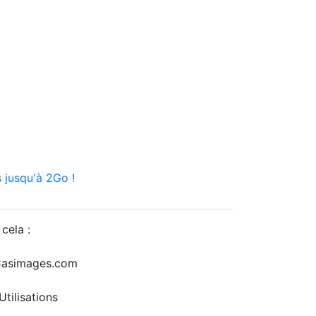
 jusqu'à 2Go !
cela :
r Casimages.com
tilisations