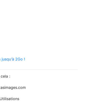
 jusqu'à 2Go !
cela :
r Casimages.com
tilisations