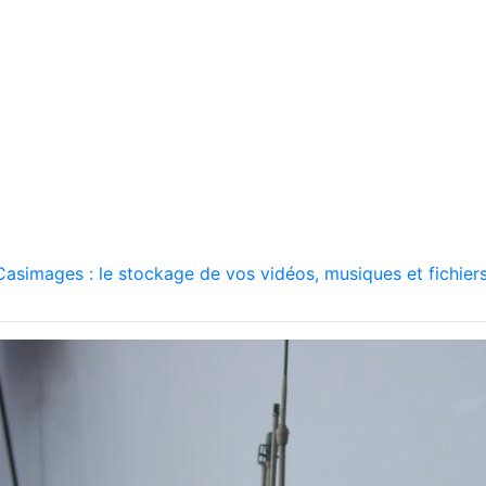
asimages : le stockage de vos vidéos, musiques et fichiers