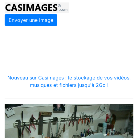
Envoyer une image
Nouveau sur Casimages : le stockage de vos vidéos,
musiques et fichiers jusqu'à 2Go !