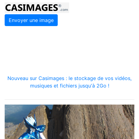
Envoyer une image
Nouveau sur Casimages : le stockage de vos vidéos,
musiques et fichiers jusqu'à 2Go !