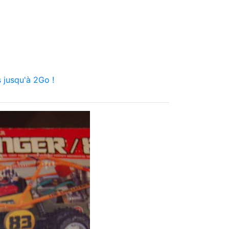
 jusqu'à 2Go !