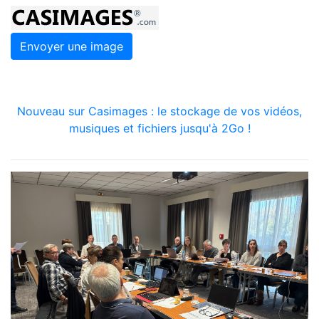
Envoyer une image
Nouveau sur Casimages : le stockage de vos vidéos,
musiques et fichiers jusqu'à 2Go !