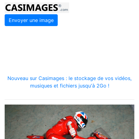
Envoyer une image
Nouveau sur Casimages : le stockage de vos vidéos,
musiques et fichiers jusqu'à 2Go !