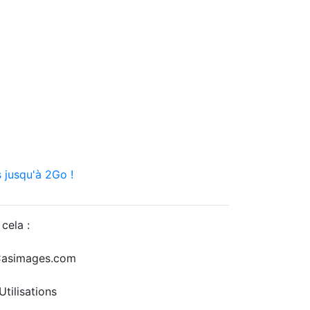
 jusqu'à 2Go !
cela :
r Casimages.com
tilisations