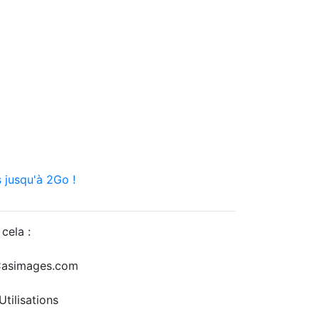
 jusqu'à 2Go !
cela :
r Casimages.com
tilisations