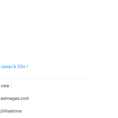
 jusqu'à 2Go !
cela :
r Casimages.com
tilisations