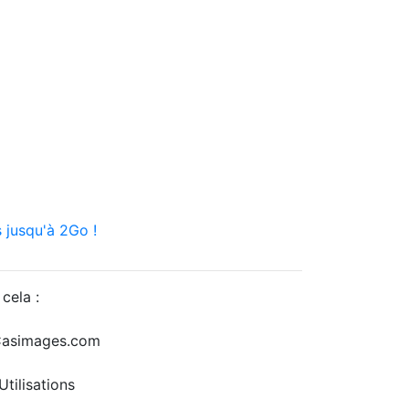
 jusqu'à 2Go !
cela :
r Casimages.com
tilisations