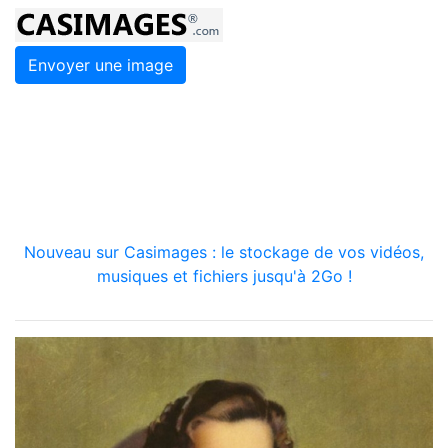
Envoyer une image
Nouveau sur Casimages : le stockage de vos vidéos,
musiques et fichiers jusqu'à 2Go !