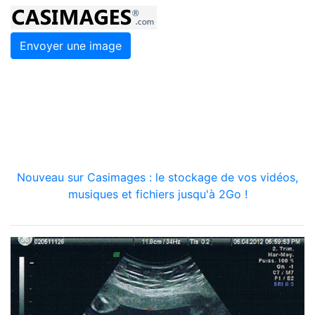
Envoyer une image
Nouveau sur Casimages : le stockage de vos vidéos,
musiques et fichiers jusqu'à 2Go !