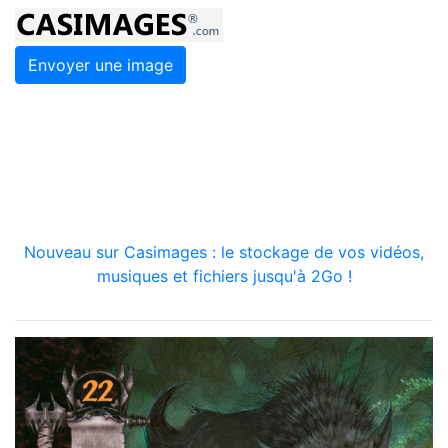
Envoyer une image
Nouveau sur Casimages : le stockage de vos vidéos,
musiques et fichiers jusqu'à 2Go !