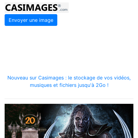
Envoyer une image
Nouveau sur Casimages : le stockage de vos vidéos,
musiques et fichiers jusqu'à 2Go !