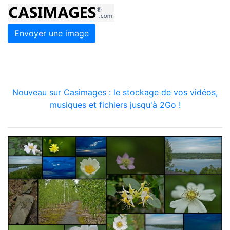
Envoyer une image
Nouveau sur Casimages : le stockage de vos vidéos,
musiques et fichiers jusqu'à 2Go !