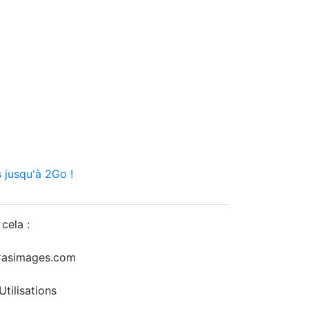
 jusqu'à 2Go !
cela :
r Casimages.com
tilisations