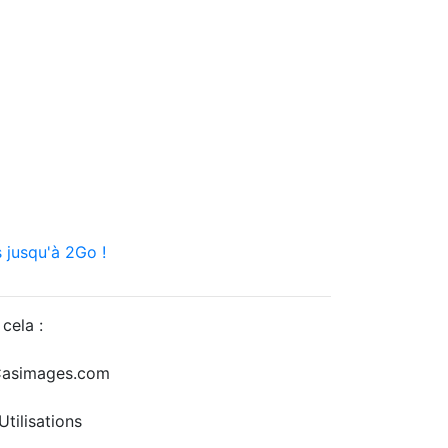
 jusqu'à 2Go !
cela :
r Casimages.com
tilisations