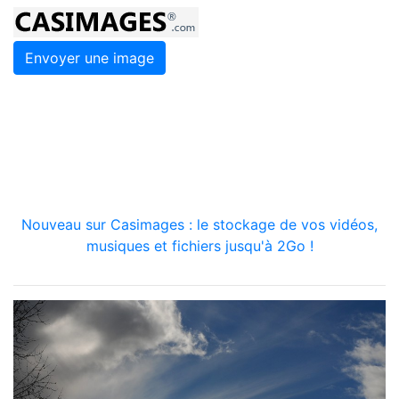
Envoyer une image
Nouveau sur Casimages : le stockage de vos vidéos,
musiques et fichiers jusqu'à 2Go !