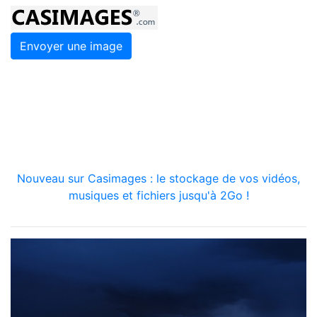
Envoyer une image
Nouveau sur Casimages : le stockage de vos vidéos,
musiques et fichiers jusqu'à 2Go !