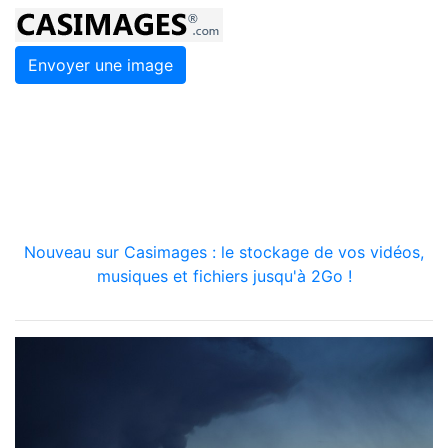
Envoyer une image
Nouveau sur Casimages : le stockage de vos vidéos,
musiques et fichiers jusqu'à 2Go !