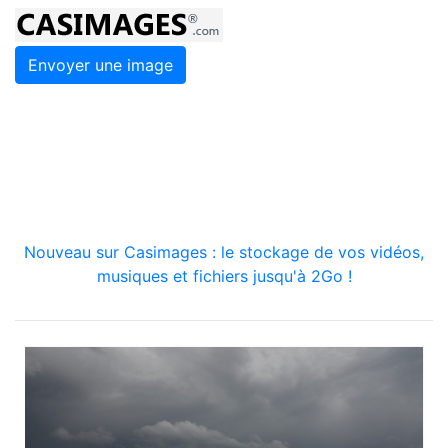
Envoyer une image
Nouveau sur Casimages : le stockage de vos vidéos,
musiques et fichiers jusqu'à 2Go !