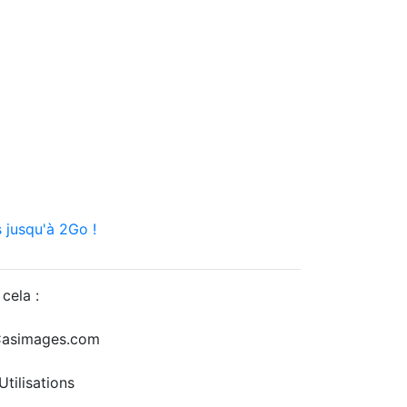
 jusqu'à 2Go !
cela :
r Casimages.com
tilisations