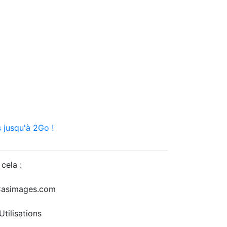
 jusqu'à 2Go !
cela :
r Casimages.com
tilisations