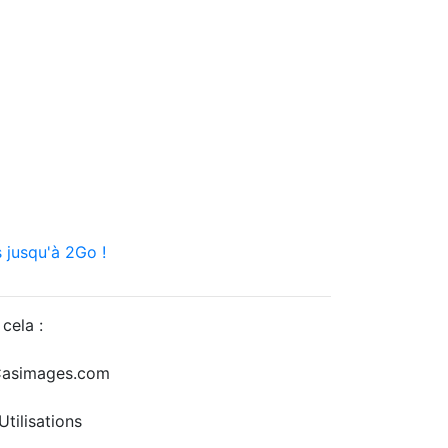
 jusqu'à 2Go !
cela :
r Casimages.com
tilisations