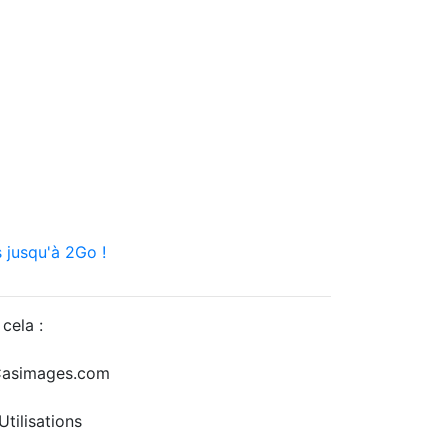
 jusqu'à 2Go !
cela :
r Casimages.com
tilisations