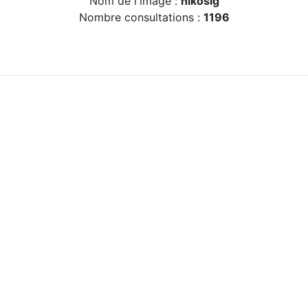
Nom de l'image :
nikosig
Nombre consultations :
1196