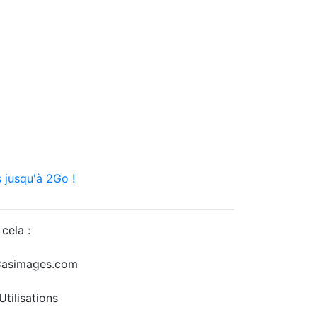
 jusqu'à 2Go !
cela :
r Casimages.com
tilisations