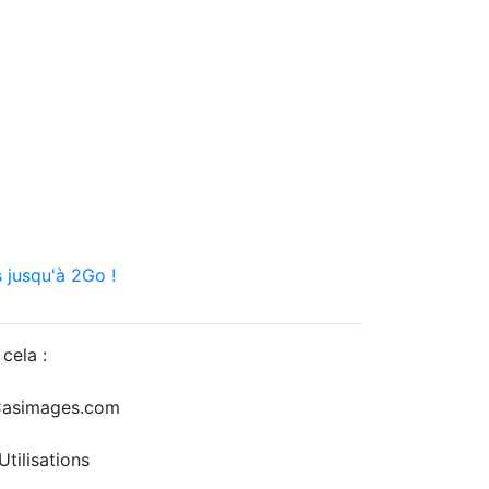
 jusqu'à 2Go !
cela :
r Casimages.com
tilisations