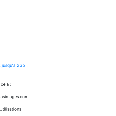
 jusqu'à 2Go !
cela :
r Casimages.com
tilisations