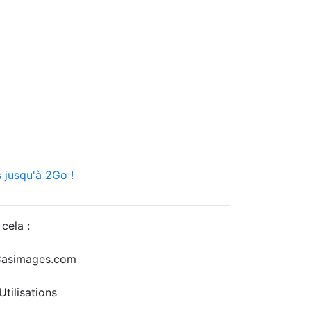
 jusqu'à 2Go !
cela :
r Casimages.com
tilisations