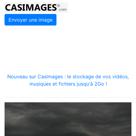
Envoyer une image
Nouveau sur Casimages : le stockage de vos vidéos,
musiques et fichiers jusqu'à 2Go !