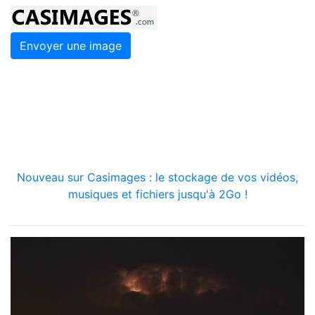
Envoyer une image
Nouveau sur Casimages : le stockage de vos vidéos,
musiques et fichiers jusqu'à 2Go !