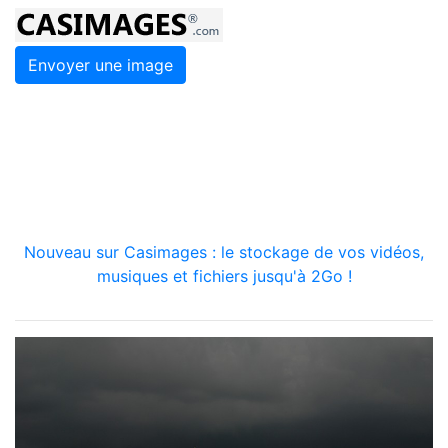
Envoyer une image
Nouveau sur Casimages : le stockage de vos vidéos,
musiques et fichiers jusqu'à 2Go !