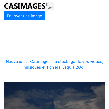
Envoyer une image
Nouveau sur Casimages : le stockage de vos vidéos,
musiques et fichiers jusqu'à 2Go !