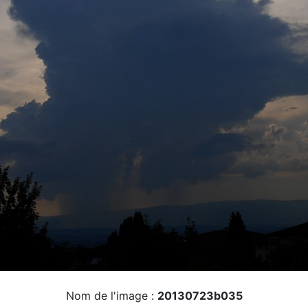
Nom de l'image :
20130723b035