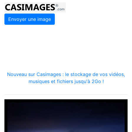
Envoyer une image
Nouveau sur Casimages : le stockage de vos vidéos,
musiques et fichiers jusqu'à 2Go !