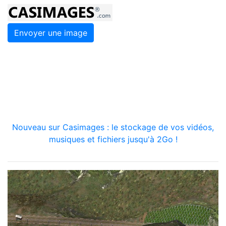
Envoyer une image
Nouveau sur Casimages : le stockage de vos vidéos,
musiques et fichiers jusqu'à 2Go !