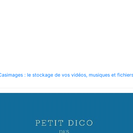
asimages : le stockage de vos vidéos, musiques et fichiers