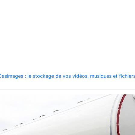
asimages : le stockage de vos vidéos, musiques et fichiers