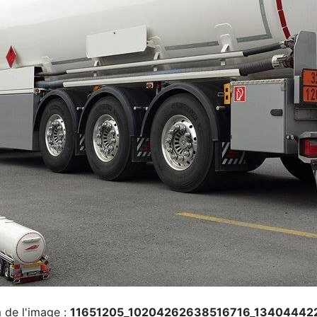
de l'image :
11651205_10204262638516716_13404442