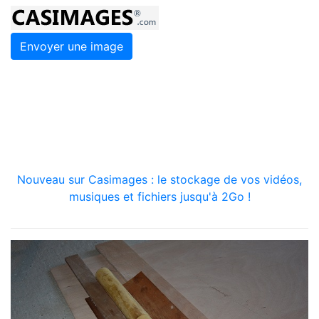
Envoyer une image
Nouveau sur Casimages : le stockage de vos vidéos,
musiques et fichiers jusqu'à 2Go !