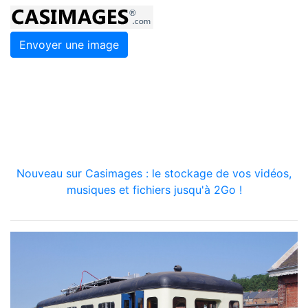
Envoyer une image
Nouveau sur Casimages : le stockage de vos vidéos,
musiques et fichiers jusqu'à 2Go !