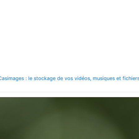
asimages : le stockage de vos vidéos, musiques et fichiers