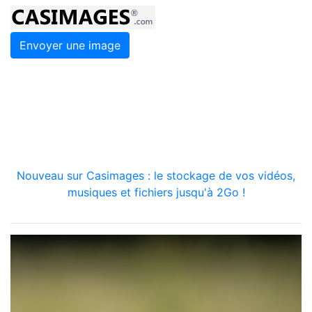
Envoyer une image
Nouveau sur Casimages : le stockage de vos vidéos,
musiques et fichiers jusqu'à 2Go !